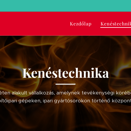
Kezdőlap
Kenéstechni
Kenéstechnika
en alakult vállalkozás, amelynek tevékenységi körébe 
tőipari gépeken, ipari gyártósorokon történő központi 