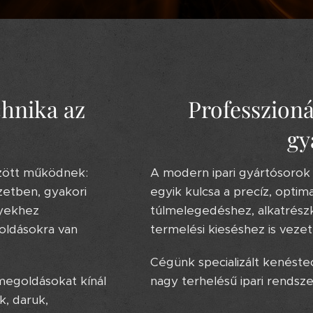
chnika az
Professzioná
gy
zött működnek:
A modern ipari gyártósoro
zetben, gyakori
egyik kulcsa a precíz, opti
nyekhez
túlmelegedéshez, alkatrészko
oldásokra van
termelési kieséshez is vezet
Cégünk specializált kenéste
megoldásokat kínál
nagy terhelésű ipari rendsz
, daruk,