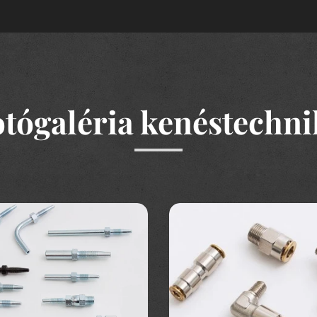
otógaléria kenéstechni