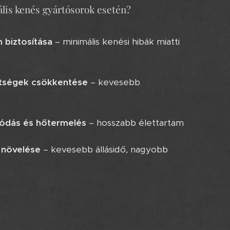
ális kenés gyártósorok esetén?
 biztosítása
– minimális kenési hibák miatti
ltségek csökkentése
– kevesebb
lódás és hőtermelés
– hosszabb élettartam
 növelése
– kevesebb állásidő, nagyobb