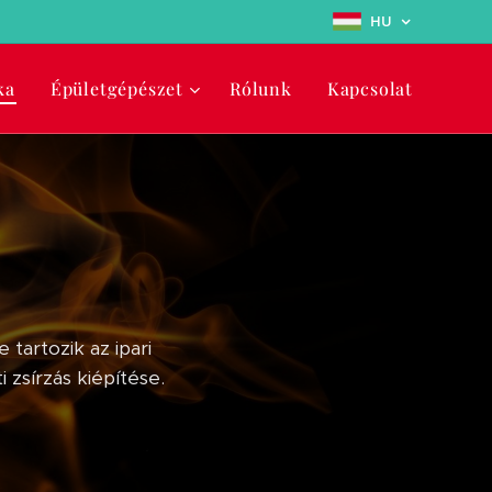
HU
ka
Épületgépészet
Rólunk
Kapcsolat
tartozik az ipari
zsírzás kiépítése.