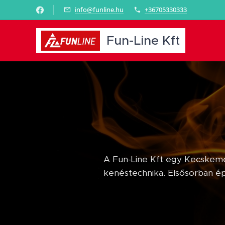
info@funline.hu
+36705330333
Fun-Line Kft
A Fun-Line Kft egy Kecskemét
kenéstechnika. Elsősorban épí