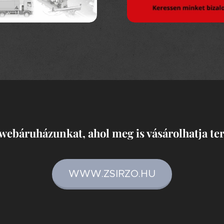
 webáruházunkat, ahol meg is vásárolhatja te
WWW.ZSIRZO.HU