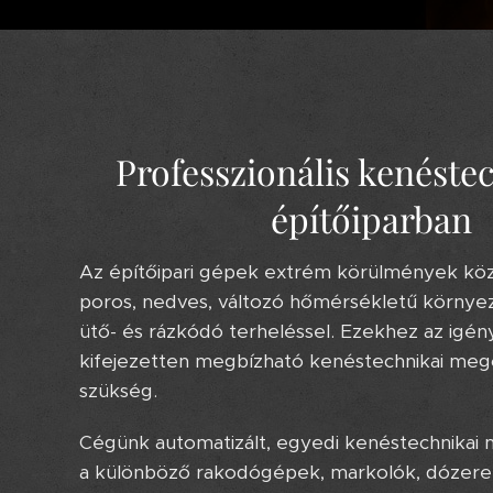
Professzionális kenéste
építőiparban
Az építőipari gépek extrém körülmények kö
poros, nedves, változó hőmérsékletű környe
ütő- és rázkódó terheléssel. Ezekhez az igé
kifejezetten megbízható kenéstechnikai meg
szükség.
Cégünk automatizált, egyedi kenéstechnikai 
a különböző rakodógépek, markolók, dózerek