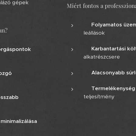
álázó gépek
Miért fontos a professzion
⚙️
Folyamatos üzem
an?
leállások
💰
Karbantartási kö
orgáspontok
alkatrészcsere
🧊
Alacsonyabb súr
mozgó
📈
Termelékenység
teljesítmény
osszabb
 minimalizálása