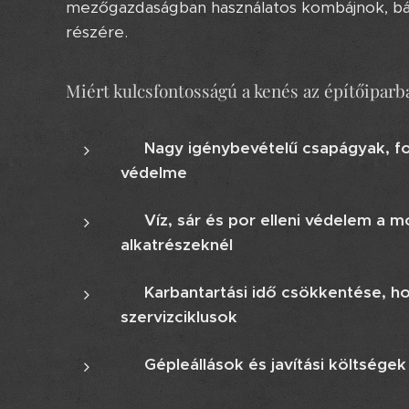
mezőgazdaságban használatos kombájnok, b
részére.
Miért kulcsfontosságú a kenés az építőiparb
⚙️
Nagy igénybevételű csapágyak, f
védelme
🌧️
Víz, sár és por elleni védelem a 
alkatrészeknél
🛠️
Karbantartási idő csökkentése, h
szervizciklusok
💸
Gépleállások és javítási költségek