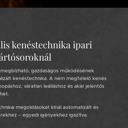
lis kenéstechnika ipari
ártósoroknál
k megbízható, gazdaságos működésének
malizált kenéstechnika. A nem megfelelő kenés
páshoz, váratlan leálláshoz és akár jelentős
het.
chnikai megoldásokat kínál automatizált és
erekhez – egyedi igényekhez igazítva.