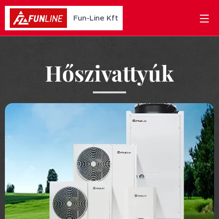
Fun-Line Kft
Hőszivattyúk